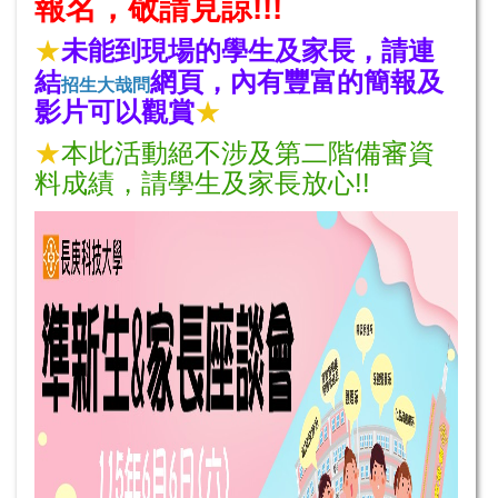
報名，敬請見諒!!
!
★
未能到現場的學生及家長，請連
結
網頁，內有豐富的簡報及
招生大哉問
影片可以觀賞
★
★
本此活動絕不涉及第二階備審資
料成績，請學生及家長放心!!