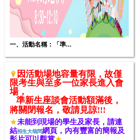
一、活動名稱：「準...
因活動場地容量有限，故僅
限考生與至多一位家長進入會
場，
準新生座談會活動額滿後，
將關閉報名，敬請見諒!!!
★
，請連
未能到現場的學生及家長
結
網頁，內有豐富的簡報及
招生大哉問
影片可以觀賞
★