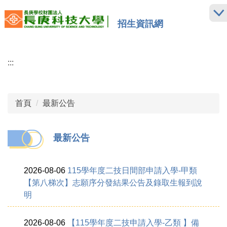
跳
到
招生資訊網
主
要
內
:::
容
區
首頁
最新公告
最新公告
2026-08-06
115學年度二技日間部申請入學-甲類
【第八梯次】志願序分發結果公告及錄取生報到說
明
2026-08-06
【115學年度二技申請入學-乙類 】備