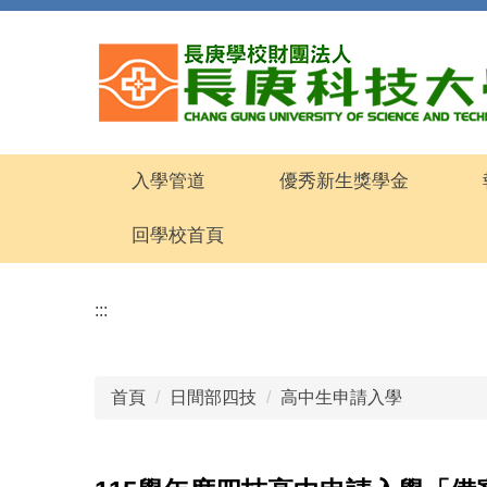
跳
到
主
要
內
容
區
入學管道
優秀新生獎學金
回學校首頁
:::
首頁
日間部四技
高中生申請入學